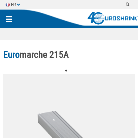
FR
ES
EN
Euro
marche 215A