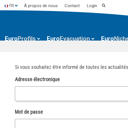
À propos de nous
Contact
Login
FR
ES
EN
Euro
Profils
Euro
Evacuation
Euro
Nich
Si vous souhaitez être informé de toutes les actualités
Adresse électronique
Mot de passe