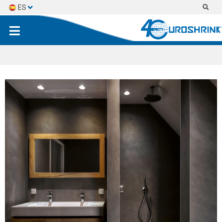
ES
EN
FR