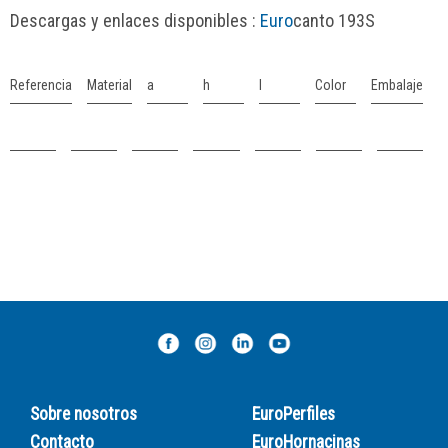
Descargas y enlaces disponibles :
Euro
canto 193S
Referencia
Material
a
h
l
Color
Embalaje
Sobre nosotros
EuroPerfiles
Contacto
EuroHornacinas