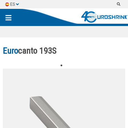
ES
EN
FR
Euro
canto 193S