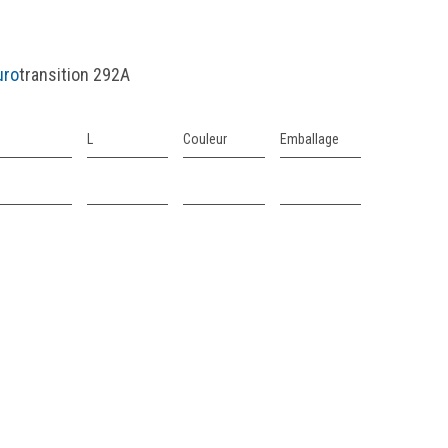
uro
transition 292A
L
Couleur
Emballage