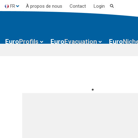
À propos de nous
Contact
Login
FR
ES
EN
Euro
Profils
Euro
Evacuation
Euro
Nich