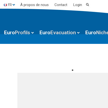
À propos de nous
Contact
Login
FR
ES
EN
Euro
Profils
Euro
Evacuation
Euro
Nich