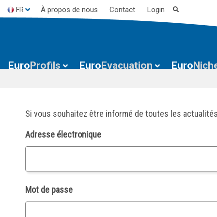
À propos de nous
Contact
Login
FR
ES
EN
Euro
Profils
Euro
Evacuation
Euro
Nich
Si vous souhaitez être informé de toutes les actualités
Adresse électronique
Mot de passe