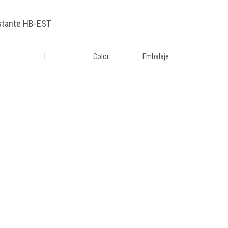
stante HB-EST
l
Color
Embalaje