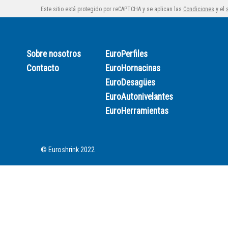
Este sitio está protegido por reCAPTCHA y se aplican las
Condiciones
y el
Sobre nosotros
EuroPerfiles
Contacto
EuroHornacinas
EuroDesagües
EuroAutonivelantes
EuroHerramientas
© Euroshrink 2022