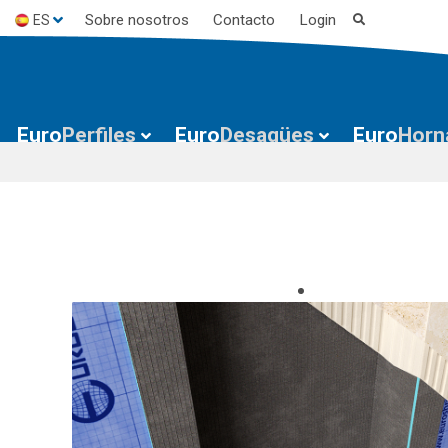
Sobre nosotros
Contacto
Login
ES
EN
FR
Euro
Perfiles
Euro
Desagües
Euro
Horn