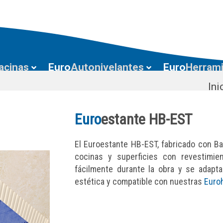
acinas
Euro
Autonivelantes
Euro
Herram
Ini
Euro
estante HB-EST
El Euroestante HB-EST, fabricado con Bac
cocinas y superficies con revestimi
fácilmente durante la obra y se adapta
estética y compatible con nuestras
Euro