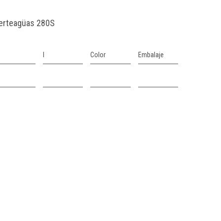
ierteagüas 280S
l
Color
Embalaje