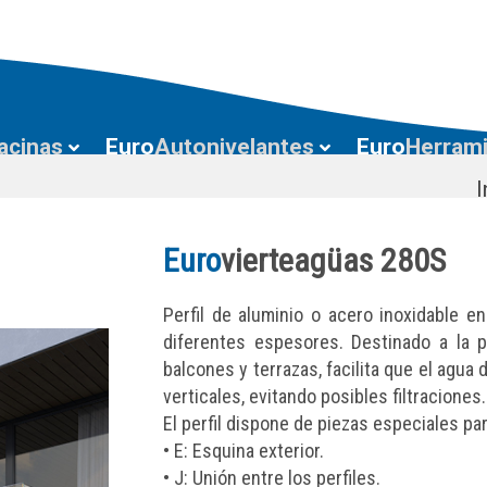
acinas
Euro
Autonivelantes
Euro
Herram
I
Euro
vierteagüas 280S
Perfil de aluminio o acero inoxidable 
diferentes espesores. Destinado a la 
balcones y terrazas, facilita que el agua 
verticales, evitando posibles filtraciones.
El perfil dispone de piezas especiales pa
• E: Esquina exterior.
• J: Unión entre los perfiles.