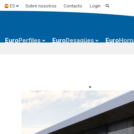
Sobre nosotros
Contacto
Login
ES
EN
FR
Euro
Perfiles
Euro
Desagües
Euro
Horn