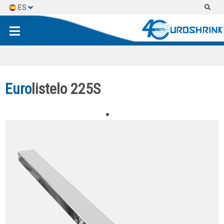
ES
EN
FR
Euro
listelo 225S