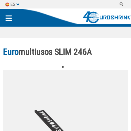
ES
EN
FR
Euro
multiusos SLIM 246A