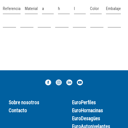
Referencia
Material
a
h
l
Color
Embalaje
Sobre nosotros
EuroPerfiles
Contacto
EuroHornacinas
EuroDesagües
EuroAutonivelantes