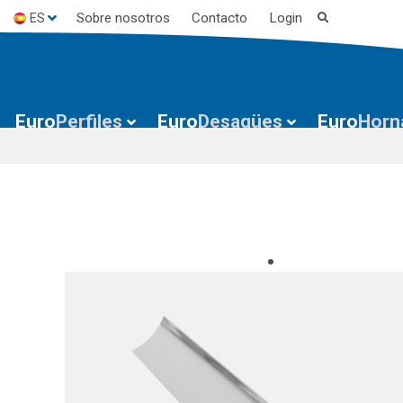
Sobre nosotros
Contacto
Login
ES
EN
FR
Euro
Perfiles
Euro
Desagües
Euro
Horn