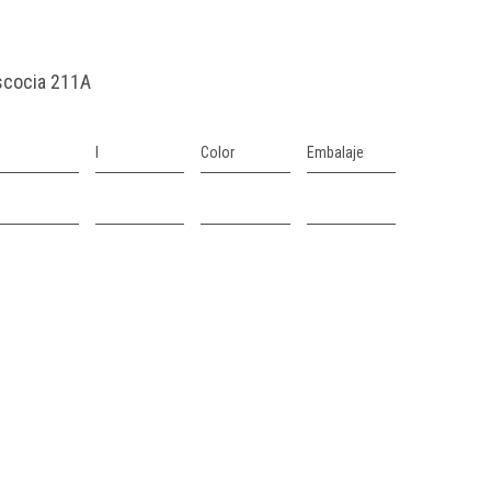
scocia 211A
l
Color
Embalaje