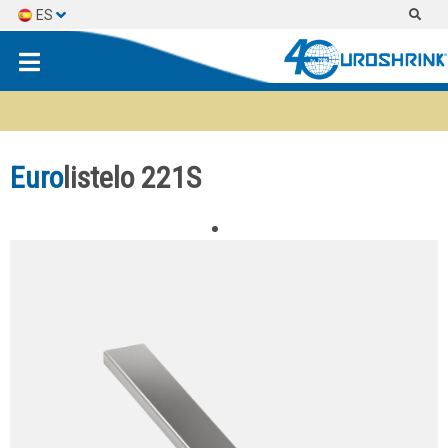
ES
EN
FR
Euro
listelo 221S