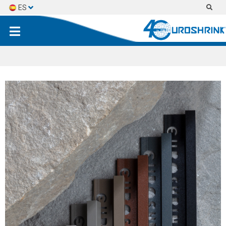
ES
EN
FR