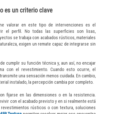
 es un criterio clave
e valorar en este tipo de intervenciones es el
r el perfil. No todas las superficies son lisas,
ectos se trabaja con acabados rústicos, materiales
naturaleza, exigen un remate capaz de integrarse sin
de cumplir su función técnica y, aun así, no encajar
ona con el revestimiento. Cuando esto ocurre, el
a transmite una sensación menos cuidada. En cambio,
erial instalado, la percepción cambia por completo.
con fijarse en las dimensiones o en la resistencia.
ivir con el acabado previsto y en si realmente está
 revestimientos rústicos o con textura, soluciones
45R Texture
permiten resolver mejor ese encuentro