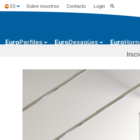
Sobre nosotros
Contacto
Login
ES
EN
FR
Euro
Perfiles
Euro
Desagües
Euro
Horn
Inic