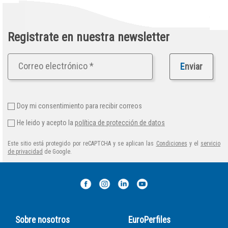
Registrate en nuestra newsletter
E
nviar
Doy mi consentimiento para recibir correos
He leido y acepto la
política de protección de datos
Este sitio está protegido por reCAPTCHA y se aplican las
Condiciones
y el
servicio
de privacidad
de Google.
Sobre nosotros
EuroPerfiles