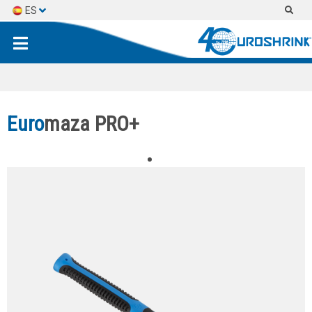
ES
EN
FR
Euro
maza PRO+