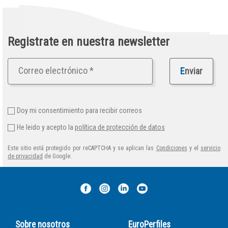
Registrate en nuestra newsletter
E
nviar
Doy mi consentimiento para recibir correos
He leido y acepto la
política de protección de datos
Este sitio está protegido por reCAPTCHA y se aplican las
Condiciones
y el
servicio
de privacidad
de Google.
Sobre nosotros
EuroPerfiles