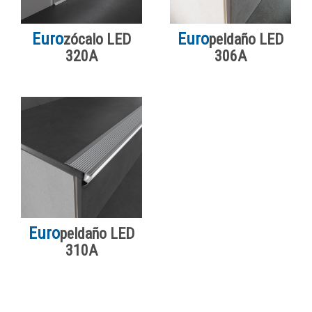
Euro
Euro
zócalo LED
peldaño LED
320A
306A
Euro
peldaño LED
310A