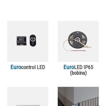
Euro
Euro
control LED
LED IP65
(bobina)