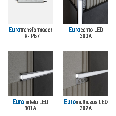
Euro
Euro
transformador
canto LED
TR-IP67
300A
Euro
Euro
listelo LED
multiusos LED
301A
302A