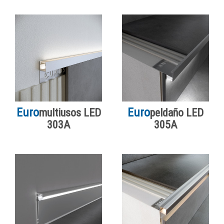
Euro
Euro
multiusos LED
peldaño LED
303A
305A